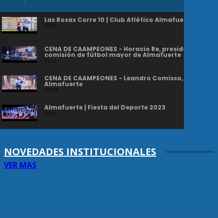
Las Rosas Corre 10 | Club Atlético Almafuerte
02:51
CENA DE CAAMPEONES - Horacio Re, presidente sub
comisión de fútbol mayor de Almafuerte
03:12
CENA DE CAAMPEONES - Leandro Comisso, president
Almafuerte
03:04
Almafuerte | Fiesta del Deporte 2023
02:14
NOVEDADES INSTITUCIONALES
VER MAS
MEGASORTEO | 3 AUTOMOVILES 0KM SE VIENEN A LAS
ROSAS
MODERNIZACION DEL PADRON DE SOCIOS