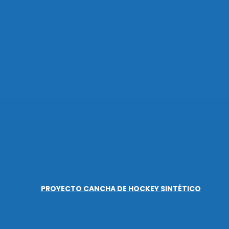
¡Inscribite a Las Rosas Corre 13!
INSTITUCIONAL
PROYECTO CANCHA DE HOCKEY SINTÉTICO